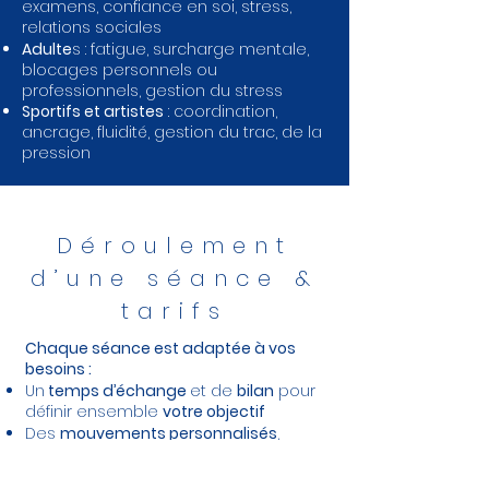
examens, confiance en soi, stress,
relations sociales
Adulte
s : fatigue, surcharge mentale,
blocages personnels ou
professionnels, gestion du stress
Sportifs et artistes
: coordination,
ancrage, fluidité, gestion du trac, de la
pression
Déroulement
d’une séance &
tarifs
Chaque séance est adaptée à vos
besoins :
Un
temps d’échange
et de
bilan
pour
définir ensemble
votre objectif
Des
mouvements personnalisés
,
faciles à refaire au quotidien
Un
moment de recentrage
et
de