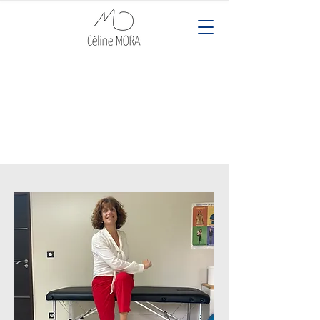
KINESIOLOGI
E EDUCATIVE
(brain gym)